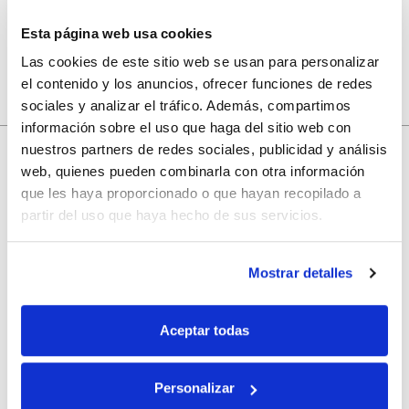
Esta página web usa cookies
Las cookies de este sitio web se usan para personalizar
el contenido y los anuncios, ofrecer funciones de redes
sociales y analizar el tráfico. Además, compartimos
información sobre el uso que haga del sitio web con
nuestros partners de redes sociales, publicidad y análisis
web, quienes pueden combinarla con otra información
10% de descuento
que les haya proporcionado o que hayan recopilado a
partir del uso que haya hecho de sus servicios.
con tu primera compra.
Mostrar detalles
Apúntate
a nuestra newsletter para recibir nuestras
ofertas
y
disfruta de
un 10% de descuento
en tu primera compra.
Aceptar todas
Personalizar