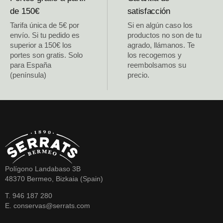
de 150€
satisfacción
Tarifa única de 5€ por
Si en algún caso los
envío. Si tu pedido es
productos no son de tu
superior a 150€ los
agrado, llámanos. Te
portes son gratis. Solo
los recogemos y
para España
reembolsamos su
(península)
precio.
Polígono Landabaso 3B
48370 Bermeo, Bizkaia (Spain)
T. 946 187 280
E. conservas@serrats.com