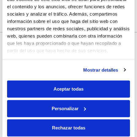
el contenido y los anuncios, ofrecer funciones de redes
sociales y analizar el tráfico. Además, compartimos
información sobre el uso que haga del sitio web con
nuestros partners de redes sociales, publicidad y análisis
web, quienes pueden combinarla con otra información
10% de descuento
que les haya proporcionado o que hayan recopilado a
partir del uso que haya hecho de sus servicios.
con tu primera compra.
Mostrar detalles
Apúntate
a nuestra newsletter para recibir nuestras
ofertas
y
disfruta de
un 10% de descuento
en tu primera compra.
Aceptar todas
Personalizar
Rechazar todas
Si, he leído y acepto la política de protección de datos.