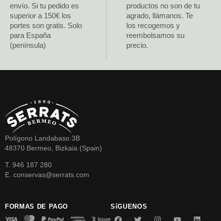
envío. Si tu pedido es
productos no son de tu
superior a 150€ los
agrado, llámanos. Te
portes son gratis. Solo
los recogemos y
para España
reembolsamos su
(península)
precio.
Polígono Landabaso 3B
48370 Bermeo, Bizkaia (Spain)
T. 946 187 280
E. conservas@serrats.com
FORMAS DE PAGO
SíGUENOS