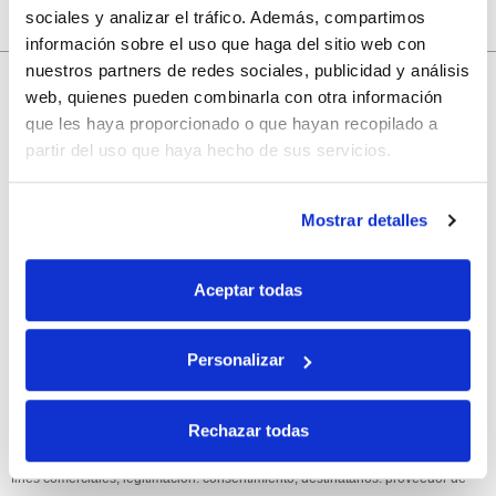
sociales y analizar el tráfico. Además, compartimos
información sobre el uso que haga del sitio web con
nuestros partners de redes sociales, publicidad y análisis
10% de descuento
web, quienes pueden combinarla con otra información
que les haya proporcionado o que hayan recopilado a
con tu primera compra.
partir del uso que haya hecho de sus servicios.
Apúntate
a nuestra newsletter para recibir nuestras
ofertas
y
Mostrar detalles
disfruta de
un 10% de descuento
en tu primera compra.
Aceptar todas
Personalizar
Si, he leído y acepto la política de protección de datos.
Rechazar todas
Responsable: HIJOS DE JOSÉ SERRATS S.A. Finalidad: tratamientos con
fines comerciales, legitimación: consentimiento, destinatarios: proveedor de