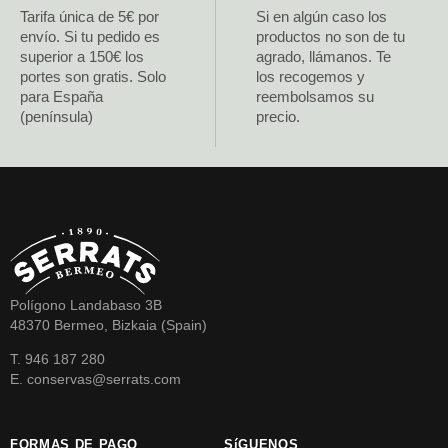
Tarifa única de 5€ por
Si en algún caso los
envío. Si tu pedido es
productos no son de tu
superior a 150€ los
agrado, llámanos. Te
portes son gratis. Solo
los recogemos y
para España
reembolsamos su
(península)
precio.
Polígono Landabaso 3B
48370 Bermeo, Bizkaia (Spain)
T. 946 187 280
E. conservas@serrats.com
FORMAS DE PAGO
SíGUENOS