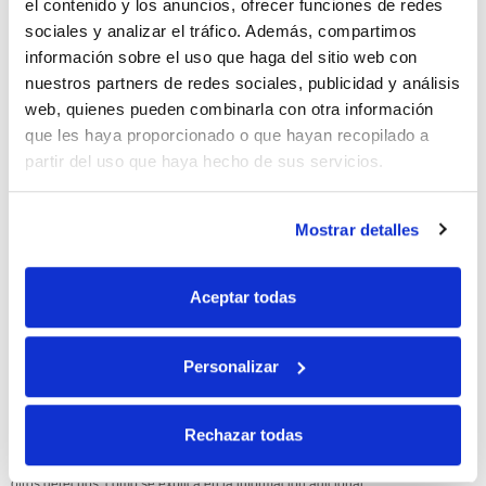
el contenido y los anuncios, ofrecer funciones de redes
sociales y analizar el tráfico. Además, compartimos
10% de descuento
información sobre el uso que haga del sitio web con
nuestros partners de redes sociales, publicidad y análisis
con tu primera compra.
web, quienes pueden combinarla con otra información
que les haya proporcionado o que hayan recopilado a
partir del uso que haya hecho de sus servicios.
Apúntate
a nuestra newsletter para recibir nuestras
ofertas
y
disfruta de
un 10% de descuento
en tu primera compra.
Mostrar detalles
Aceptar todas
Si, he leído y acepto la política de protección de datos.
Personalizar
Responsable: HIJOS DE JOSÉ SERRATS S.A. Finalidad: tratamientos con
fines comerciales, legitimación: consentimiento, destinatarios: proveedor de
Rechazar todas
mensajería online, derechos: Acceder, rectificar y suprimir los datos, así como
otros derechos, como se explica en la información adicional.