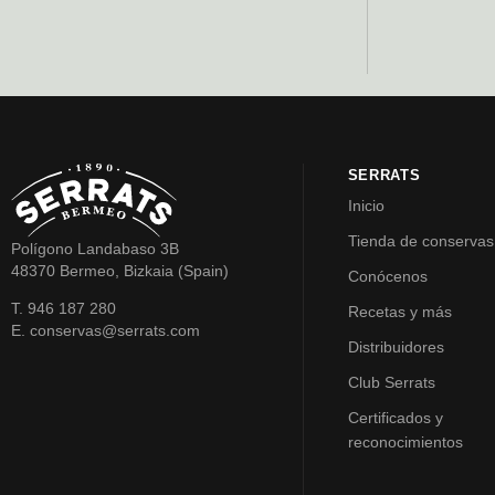
SERRATS
Inicio
Tienda de conservas
Polígono Landabaso 3B
48370 Bermeo, Bizkaia (Spain)
Conócenos
T. 946 187 280
Recetas y más
E. conservas@serrats.com
Distribuidores
Club Serrats
Certificados y
reconocimientos