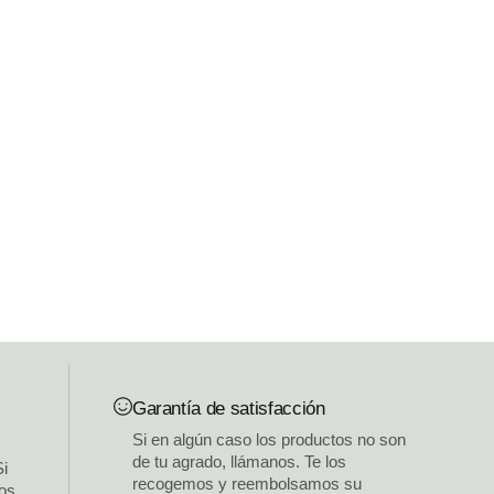
Garantía de satisfacción
Si en algún caso los productos no son
de tu agrado, llámanos. Te los
Si
recogemos y reembolsamos su
los