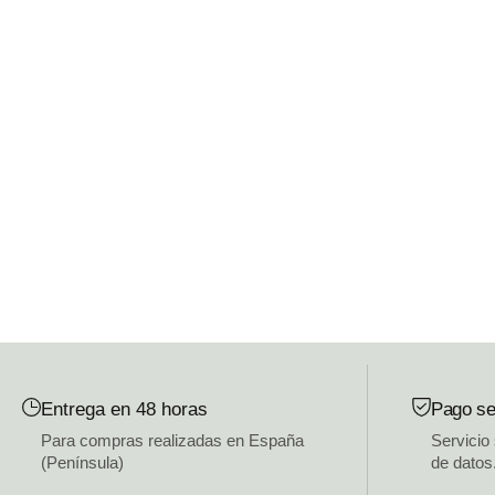
Entrega en 48 horas
Pago se
Para compras realizadas en España
Servicio
(Península)
de datos