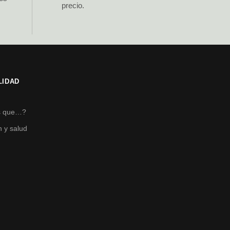
precio.
LIDAD
s
s que…?
n y salud