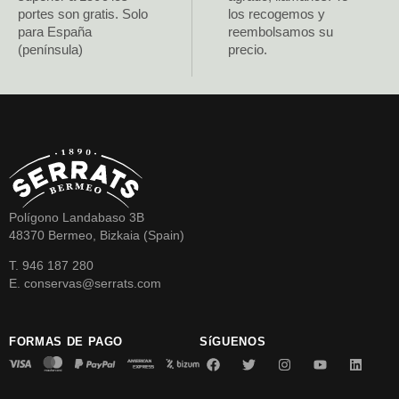
portes son gratis. Solo
los recogemos y
para España
reembolsamos su
(península)
precio.
Polígono Landabaso 3B
48370 Bermeo, Bizkaia (Spain)
T. 946 187 280
E. conservas@serrats.com
FORMAS DE PAGO
SíGUENOS