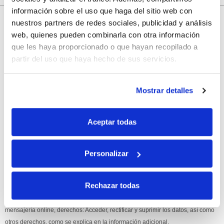
información sobre el uso que haga del sitio web con
10% de descuento
nuestros partners de redes sociales, publicidad y análisis
web, quienes pueden combinarla con otra información
con tu primera compra.
que les haya proporcionado o que hayan recopilado a
partir del uso que haya hecho de sus servicios.
Apúntate
a nuestra newsletter para recibir nuestras
ofertas
y
Mostrar detalles
disfruta de
un 10% de descuento
en tu primera compra.
Aceptar todas
Personalizar
Si, he leído y acepto la política de protección de datos.
Rechazar todas
Responsable: HIJOS DE JOSÉ SERRATS S.A. Finalidad: tratamientos con
fines comerciales, legitimación: consentimiento, destinatarios: proveedor de
mensajería online, derechos: Acceder, rectificar y suprimir los datos, así como
otros derechos, como se explica en la información adicional.