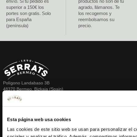
envío. Si tu pedido es
productos no son de tu
superior a 150€ los
agrado, llámanos. Te
portes son gratis. Solo
los recogemos y
para España
reembolsamos su
(península)
precio.
Polígono Landabaso 3B
48370 Bermeo, Bizkaia (Spain)
T. 946 187 280
E. conservas@serrats.com
Esta página web usa cookies
FORMAS DE PAGO
SíGUENOS
Las cookies de este sitio web se usan para personalizar el c
sociales y analizar el tráfico. Además, compartimos informac