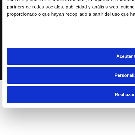
partners de redes sociales, publicidad y análisis web, quie
© 2023 Conservas
proporcionado o que hayan recopilado a partir del uso que h
Serrats
Aceptar 
Personali
Rechazar