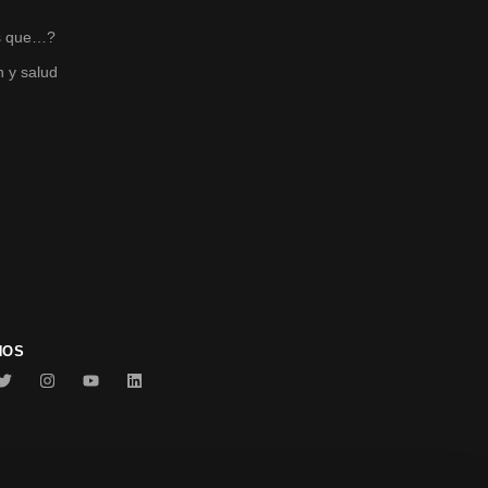
s
s que…?
n y salud
NOS