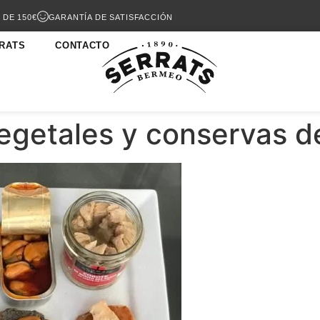
 DE 150€
GARANTÍA DE SATISFACCIÓN
RATS
CONTACTO
vegetales y conservas 