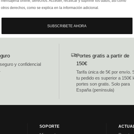
mensajería online, derechos: Acceder, rectificar y suprimir los datos, así como
otros derechos, como se explica en la información adicional.
SUBSCRIBETE AHORA
guro
Portes gratis a partir de
150€
 seguro y confidencial
.
Tarifa única de 5€ por envío. 
tu pedido es superior a 150€ 
portes son gratis. Solo para
España (península)
SOPORTE
ACTUA