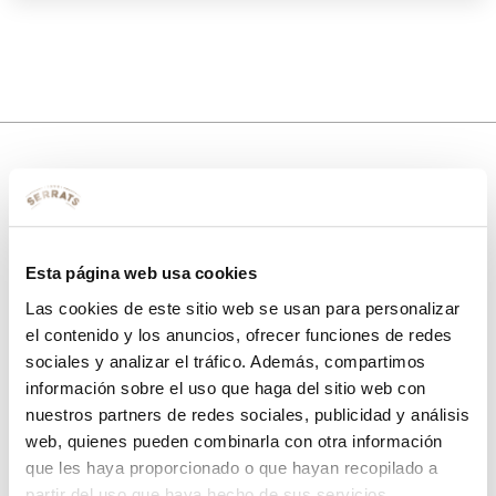
10% de descuento
con tu primera compra.
Esta página web usa cookies
Las cookies de este sitio web se usan para personalizar
el contenido y los anuncios, ofrecer funciones de redes
Apúntate
a nuestra newsletter para recibir nuestras
ofertas
y
sociales y analizar el tráfico. Además, compartimos
disfruta de
un 10% de descuento
en tu primera compra.
información sobre el uso que haga del sitio web con
nuestros partners de redes sociales, publicidad y análisis
web, quienes pueden combinarla con otra información
que les haya proporcionado o que hayan recopilado a
partir del uso que haya hecho de sus servicios.