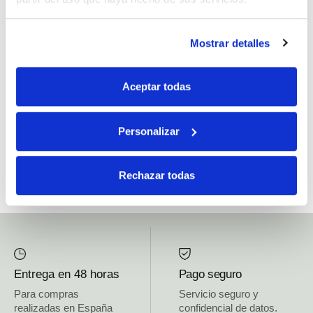
Si, he leído y acepto la política de protección de datos.
Mostrar detalles
Responsable: HIJOS DE JOSÉ SERRATS S.A. Finalidad: tratamientos con
fines comerciales, legitimación: consentimiento, destinatarios: proveedor de
Aceptar todas
mensajería online, derechos: Acceder, rectificar y suprimir los datos, así como
otros derechos, como se explica en la información adicional.
Personalizar
SUBSCRIBETE AHORA
Rechazar todas
Entrega en 48 horas
Pago seguro
Para compras
Servicio seguro y
realizadas en España
confidencial de datos.