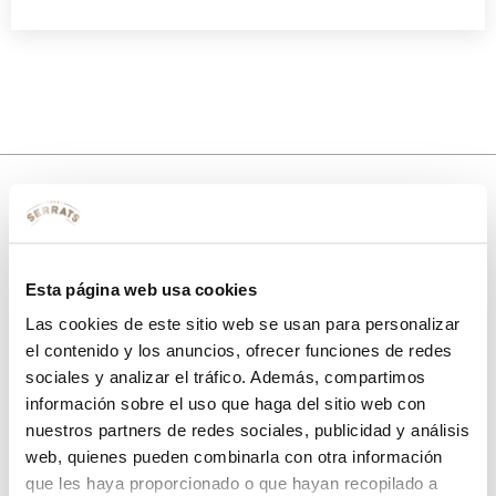
10% de descuento
con tu primera compra.
Esta página web usa cookies
Las cookies de este sitio web se usan para personalizar
el contenido y los anuncios, ofrecer funciones de redes
sociales y analizar el tráfico. Además, compartimos
Apúntate
a nuestra newsletter para recibir nuestras
ofertas
y
disfruta de
un 10% de descuento
en tu primera compra.
información sobre el uso que haga del sitio web con
nuestros partners de redes sociales, publicidad y análisis
web, quienes pueden combinarla con otra información
que les haya proporcionado o que hayan recopilado a