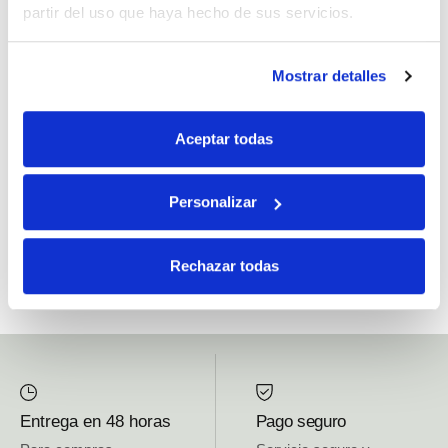
partir del uso que haya hecho de sus servicios.
Si, he leído y acepto la política de protección de datos.
Mostrar detalles
Responsable: HIJOS DE JOSÉ SERRATS S.A. Finalidad: tratamientos con
fines comerciales, legitimación: consentimiento, destinatarios: proveedor de
Aceptar todas
mensajería online, derechos: Acceder, rectificar y suprimir los datos, así como
otros derechos, como se explica en la información adicional.
Personalizar
SUBSCRIBETE AHORA
Rechazar todas
Entrega en 48 horas
Pago seguro