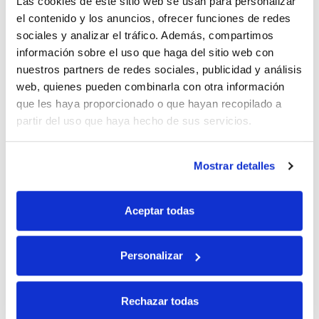
Las cookies de este sitio web se usan para personalizar
beso!
el contenido y los anuncios, ofrecer funciones de redes
Responder
sociales y analizar el tráfico. Además, compartimos
información sobre el uso que haga del sitio web con
Deja una respuesta
nuestros partners de redes sociales, publicidad y análisis
web, quienes pueden combinarla con otra información
que les haya proporcionado o que hayan recopilado a
Tu dirección de correo electrónico no será publicada.
partir del uso que haya hecho de sus servicios.
Los campos obligatorios están marcados con
*
Comentario
*
Mostrar detalles
Aceptar todas
Personalizar
Rechazar todas