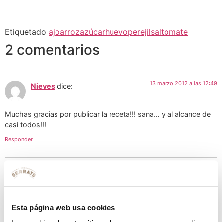
Etiquetado
ajo
arroz
azúcar
huevo
perejil
sal
tomate
2 comentarios
13 marzo 2012 a las 12:49
Nieves
dice:
Muchas gracias por publicar la receta!!! sana… y al alcance de
casi todos!!!
Responder
20 marzo 2012 a las 11:50
esperanza
dice:
Muchas gracias a ti Nieves. Además nos has dado la
Esta página web usa cookies
oportunidad de conocer una bonita iniciativa solidaria. ¡Un