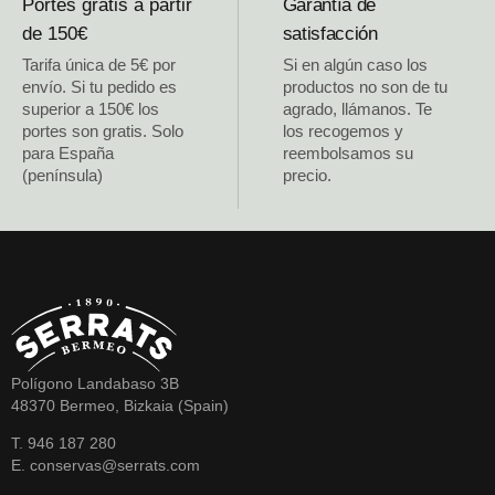
Portes gratis a partir
Garantía de
de 150€
satisfacción
Tarifa única de 5€ por
Si en algún caso los
envío. Si tu pedido es
productos no son de tu
superior a 150€ los
agrado, llámanos. Te
portes son gratis. Solo
los recogemos y
para España
reembolsamos su
(península)
precio.
Polígono Landabaso 3B
48370 Bermeo, Bizkaia (Spain)
T. 946 187 280
E. conservas@serrats.com