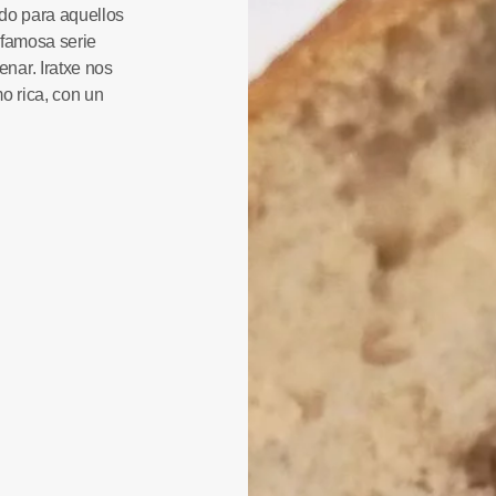
do para aquellos
 famosa serie
enar.
Iratxe
nos
o rica, con un