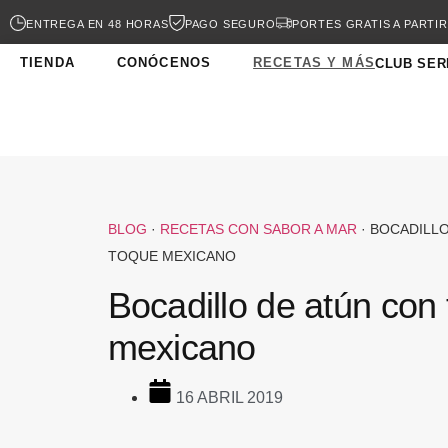
ENTREGA EN 48 HORAS
PAGO SEGURO
PORTES GRATIS A PARTIR
TIENDA
CONÓCENOS
RECETAS Y MÁS
CLUB SER
BLOG
·
RECETAS CON SABOR A MAR
·
BOCADILLO
TOQUE MEXICANO
Bocadillo de atún con
mexicano
16 ABRIL 2019