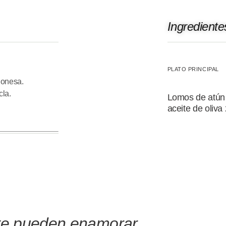
Ingrediente
PLATO PRINCIPAL
honesa.
cla.
Lomos de atún 
aceite de oliva
te pueden enamorar