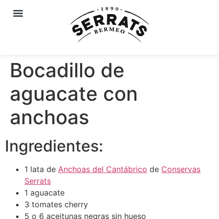
Bocadillo de
aguacate con
anchoas
Ingredientes:
1 lata de
Anchoas del Cantábrico
de
Conservas
Serrats
1 aguacate
3 tomates cherry
5 o 6 aceitunas negras sin hueso