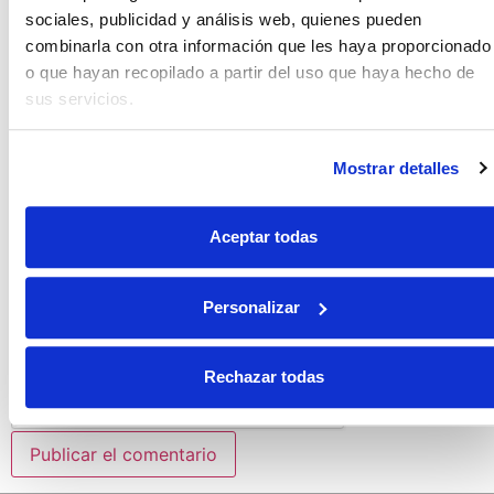
Nombre
*
sociales, publicidad y análisis web, quienes pueden
combinarla con otra información que les haya proporcionado
o que hayan recopilado a partir del uso que haya hecho de
sus servicios.
Correo electrónico
*
Mostrar detalles
Web
Aceptar todas
Guarda mi nombre, correo electrónico y web en este
Personalizar
navegador para la próxima vez que comente.
Rechazar todas