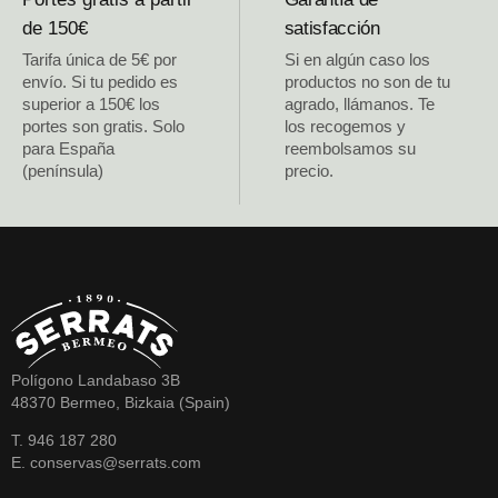
de 150€
satisfacción
Tarifa única de 5€ por
Si en algún caso los
envío. Si tu pedido es
productos no son de tu
superior a 150€ los
agrado, llámanos. Te
portes son gratis. Solo
los recogemos y
para España
reembolsamos su
(península)
precio.
Polígono Landabaso 3B
48370 Bermeo, Bizkaia (Spain)
T. 946 187 280
E. conservas@serrats.com