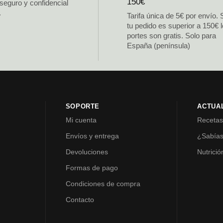
150€
 seguro y confidencial
.
Tarifa única de 5€ por envío. 
tu pedido es superior a 150€ 
portes son gratis. Solo para
España (península)
SOPORTE
ACTUA
Mi cuenta
Receta
Envíos y entrega
¿Sabía
Devoluciones
Nutrició
Formas de pago
Condiciones de compra
Contacto