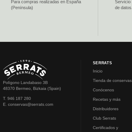
Para compras realizadas en España
Servicio
(Península)
de datos
SERRATS
Inicio
Tienda de conservas
Polígono Landabaso 3B
48370 Bermeo, Bizkaia (Spain)
Conócenos
T. 946 187 280
Recetas y más
E. conservas@serrats.com
Distribuidores
Club Serrats
Certificados y