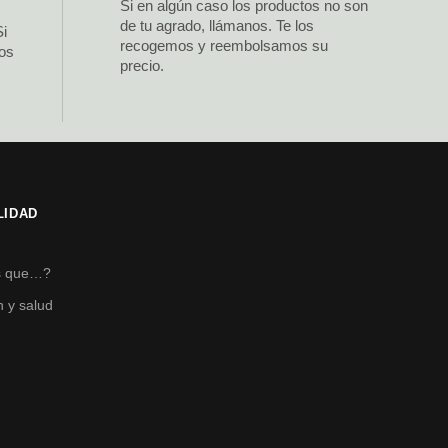
Si en algún caso los productos no son
de tu agrado, llámanos. Te los
Si
recogemos y reembolsamos su
los
precio.
LIDAD
s
s que…?
n y salud