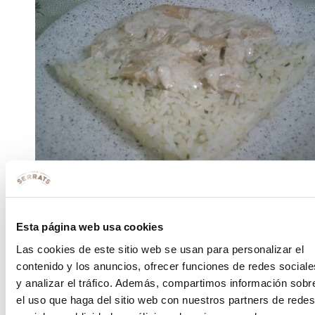
Así queda este Bonito inspirado en las antillas
Esta página web usa cookies
«Saludos de
Arima y Salvador
«. Muchas gracias a los
dos :-)
Las cookies de este sitio web se usan para personalizar el
contenido y los anuncios, ofrecer funciones de redes sociale
Etiquetado
arroz
leche de coco
limón
ron
tabasco
y analizar el tráfico. Además, compartimos información sobr
2 comentarios
el uso que haga del sitio web con nuestros partners de redes