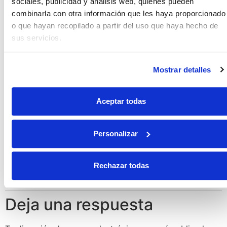
sociales, publicidad y análisis web, quienes pueden
combinarla con otra información que les haya proporcionado
o que hayan recopilado a partir del uso que haya hecho de
22 septiembre 2009 a las 20:53
Ben
dice:
sus servicios.
Que delicia! Y con sabor cubano, mucho mejor.
Mostrar detalles
Responder
Aceptar todas
28 octubre 2009 a las 11:54
arima
dice:
Personalizar
Gracias Ben, me alegro que te guste.
Saludos!!!!
Rechazar todas
Responder
Deja una respuesta