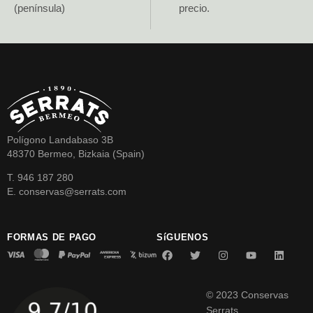
(península)
precio.
Polígono Landabaso 3B
48370 Bermeo, Bizkaia (Spain)
T. 946 187 280
E. conservas@serrats.com
FORMAS DE PAGO
SíGUENOS
© 2023 Conservas
Serrats