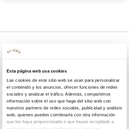
10% de descuento
con tu primera compra.
Esta página web usa cookies
Las cookies de este sitio web se usan para personalizar
el contenido y los anuncios, ofrecer funciones de redes
Apúntate
a nuestra newsletter para recibir nuestras
ofertas
y
sociales y analizar el tráfico. Además, compartimos
disfruta de
un 10% de descuento
en tu primera compra.
información sobre el uso que haga del sitio web con
nuestros partners de redes sociales, publicidad y análisis
web, quienes pueden combinarla con otra información
que les haya proporcionado o que hayan recopilado a
partir del uso que haya hecho de sus servicios.