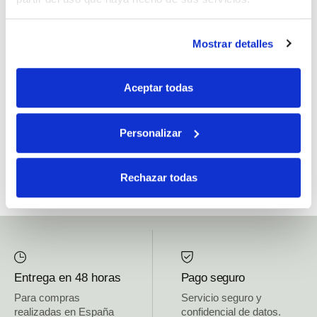
Si, he leído y acepto la política de protección de datos.
Mostrar detalles
Responsable: HIJOS DE JOSÉ SERRATS S.A. Finalidad: tratamientos con
fines comerciales, legitimación: consentimiento, destinatarios: proveedor de
Aceptar todas
mensajería online, derechos: Acceder, rectificar y suprimir los datos, así como
otros derechos, como se explica en la información adicional.
Personalizar
SUBSCRIBETE AHORA
Rechazar todas
Entrega en 48 horas
Pago seguro
Para compras
Servicio seguro y
realizadas en España
confidencial de datos.