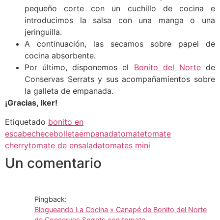
pequeño corte con un cuchillo de cocina e
introducimos la salsa con una manga o una
jeringuilla.
A continuación, las secamos sobre papel de
cocina absorbente.
Por último, disponemos el
Bonito del Norte
de
Conservas Serrats y sus acompañamientos sobre
la galleta de empanada.
¡Gracias, Iker!
Etiquetado
bonito en
escabeche
cebolleta
empanada
tomate
tomate
cherry
tomate de ensalada
tomates mini
Un comentario
Pingback:
Blogueando La Cocina » Canapé de Bonito del Norte
de Conservas Serrats con tomate