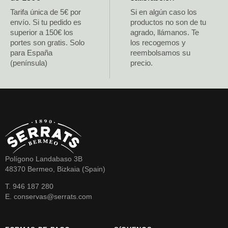
Tarifa única de 5€ por
Si en algún caso los
envío. Si tu pedido es
productos no son de tu
superior a 150€ los
agrado, llámanos. Te
portes son gratis. Solo
los recogemos y
para España
reembolsamos su
(península)
precio.
Polígono Landabaso 3B
48370 Bermeo, Bizkaia (Spain)
T. 946 187 280
E. conservas@serrats.com