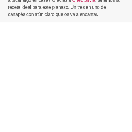
a picar algo en casa? Gracias a
Chez
Silvia
, tenemos la
receta ideal para este planazo. Un tres en uno de
canapés con atún claro que os va a encantar.