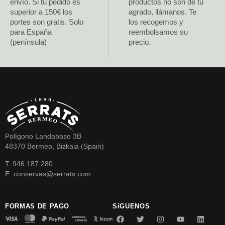
envío. Si tu pedido es
productos no son de tu
superior a 150€ los
agrado, llámanos. Te
portes son gratis. Solo
los recogemos y
para España
reembolsamos su
(península)
precio.
Polígono Landabaso 3B
48370 Bermeo, Bizkaia (Spain)
T. 946 187 280
E. conservas@serrats.com
FORMAS DE PAGO
SíGUENOS