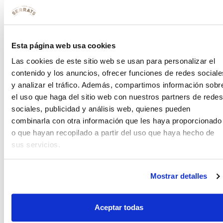
¡Gracias, José! ¡Anímate con nuevas recetas!
Etiquetado
alioli
concurso
crepes
harina
harina de
Esta página web usa cookies
maíz
huevo
leche
mantequilla
sal
sin gluten
Las cookies de este sitio web se usan para personalizar el
Deja una respuesta
contenido y los anuncios, ofrecer funciones de redes sociale
y analizar el tráfico. Además, compartimos información sobr
Tu dirección de correo electrónico no será publicada.
el uso que haga del sitio web con nuestros partners de redes
Los campos obligatorios están marcados con
*
sociales, publicidad y análisis web, quienes pueden
combinarla con otra información que les haya proporcionado
Comentario
*
o que hayan recopilado a partir del uso que haya hecho de
sus servicios.
Mostrar detalles
Aceptar todas