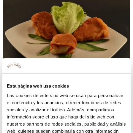
Esta página web usa cookies
¡Gracias Noelia! ¡Riquísimos!
Las cookies de este sitio web se usan para personalizar
Etiquetado
harina
huevo
leche
mantequilla
pan
el contenido y los anuncios, ofrecer funciones de redes
rallado
pimientos del piquillo
sociales y analizar el tráfico. Además, compartimos
Deja una respuesta
información sobre el uso que haga del sitio web con
nuestros partners de redes sociales, publicidad y análisis
web, quienes pueden combinarla con otra información