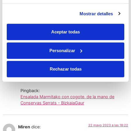
Ensalada de bonito y anchoas sobre gelatina de
gazpacho, de Margarita
Mostrar detalles
¡Disfrutad mucho del verano (siempre con las
correspondientes medidas de seguridad)! ¡Salud para
Aceptar todas
todos!
Dra. Arantza López-Ocaña
Personalizar
Etiquetado
gazpacho
marmitako
nutrición
salud
verano
2 comentarios
Rechazar todas
Pingback:
Ensalada Marmitako con cogote, de la mano de
Conservas Serrats - BizkaiaGaur
22 mayo 2023 a las 18:22
Miren
dice: