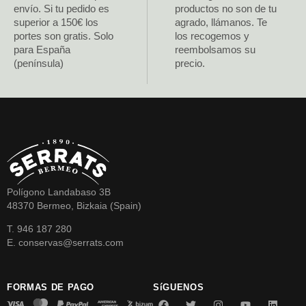
envío. Si tu pedido es
productos no son de tu
superior a 150€ los
agrado, llámanos. Te
portes son gratis. Solo
los recogemos y
para España
reembolsamos su
(península)
precio.
Polígono Landabaso 3B
48370 Bermeo, Bizkaia (Spain)
T. 946 187 280
E. conservas@serrats.com
FORMAS DE PAGO
SíGUENOS