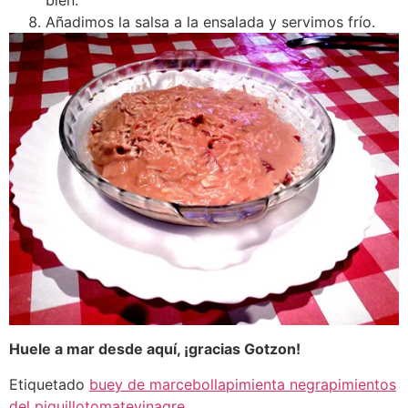
Añadimos la salsa a la ensalada y servimos frío.
Huele a mar desde aquí, ¡gracias Gotzon!
Etiquetado
buey de mar
cebolla
pimienta negra
pimientos
del piquillo
tomate
vinagre