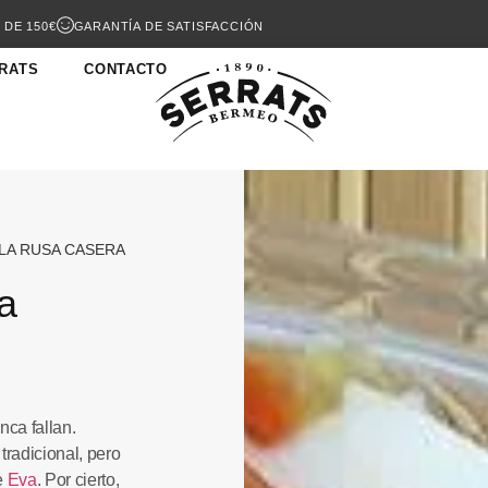
 DE 150€
GARANTÍA DE SATISFACCIÓN
RATS
CONTACTO
LA RUSA CASERA
a
ca fallan.
tradicional, pero
e
Eva
. Por cierto,