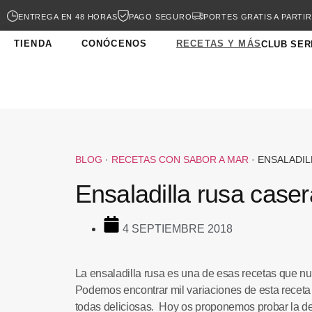
ENTREGA EN 48 HORAS
PAGO SEGURO
PORTES GRATIS A PARTIR
TIENDA
CONÓCENOS
RECETAS Y MÁS
CLUB SER
BLOG
·
RECETAS CON SABOR A MAR
·
ENSALADIL
Ensaladilla rusa caser
4 SEPTIEMBRE 2018
La
ensaladilla rusa
es una de esas recetas que nun
Podemos encontrar mil variaciones de esta receta 
todas deliciosas. Hoy os proponemos probar la d