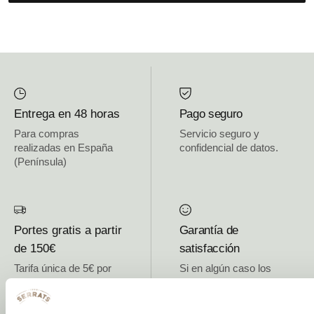
Entrega en 48 horas
Pago seguro
Para compras
Servicio seguro y
realizadas en España
confidencial de datos.
(Península)
Portes gratis a partir
Garantía de
de 150€
satisfacción
Tarifa única de 5€ por
Si en algún caso los
envío. Si tu pedido es
productos no son de tu
superior a 150€ los
agrado, llámanos. Te
portes son gratis. Solo
los recogemos y