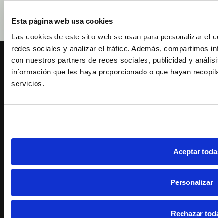
para España
reembolsamos su
(península)
precio.
Esta página web usa cookies
Las cookies de este sitio web se usan para personalizar el c
redes sociales y analizar el tráfico. Además, compartimos in
con nuestros partners de redes sociales, publicidad y análi
información que les haya proporcionado o que hayan recopil
servicios.
Polígono Landabaso 3B
48370 Bermeo, Bizkaia (Spain)
T. 946 187 280
E. conservas@serrats.com
Aceptar toda
FORMAS DE PAGO
SíGUENOS
Personalizar
Rechazar tod
© 2023 Conservas