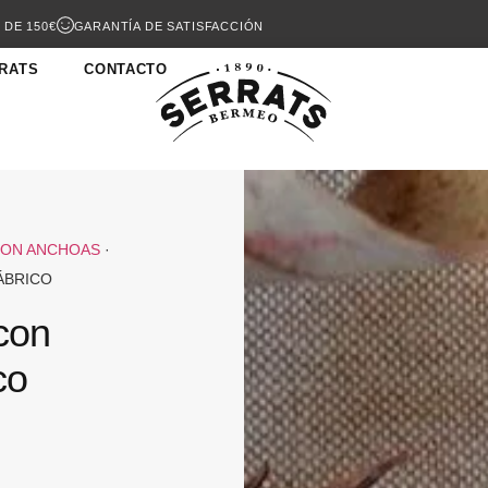
 DE 150€
GARANTÍA DE SATISFACCIÓN
RATS
CONTACTO
CON ANCHOAS
·
ÁBRICO
con
co