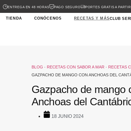
ENTREGA EN 48 HORAS
PAGO SEGURO
PORTES GRATIS A PARTIR
TIENDA
CONÓCENOS
RECETAS Y MÁS
CLUB SER
BLOG
·
RECETAS CON SABOR A MAR
·
RECETAS 
GAZPACHO DE MANGO CON ANCHOAS DEL CANT
Gazpacho de mango 
Anchoas del Cantábri
18 JUNIO 2024