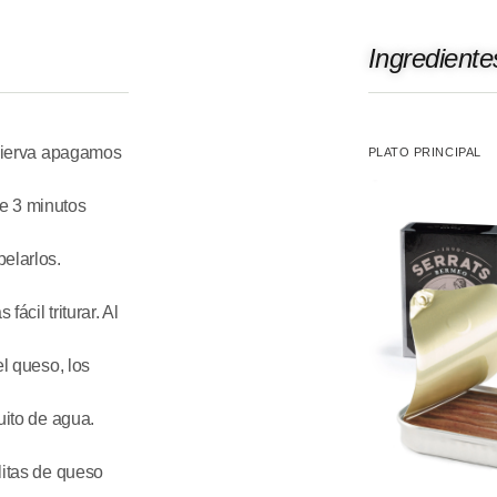
Ingrediente
 hierva apagamos
PLATO PRINCIPAL
e 3 minutos
elarlos.
cil triturar. Al
l queso, los
uito de agua.
litas de queso