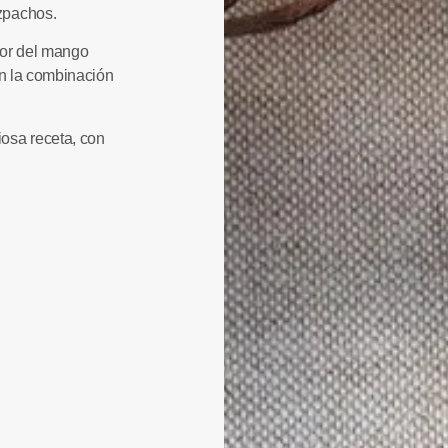
zpachos.
zor del mango
an la combinación
iosa receta, con