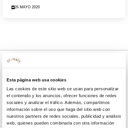
26 MAYO 2020
10% de descuento
Esta página web usa cookies
con tu primera compra.
Las cookies de este sitio web se usan para personalizar
el contenido y los anuncios, ofrecer funciones de redes
sociales y analizar el tráfico. Además, compartimos
Apúntate
a nuestra newsletter para recibir nuestras
ofertas
y
información sobre el uso que haga del sitio web con
disfruta de
un 10% de descuento
en tu primera compra.
nuestros partners de redes sociales, publicidad y análisis
web, quienes pueden combinarla con otra información