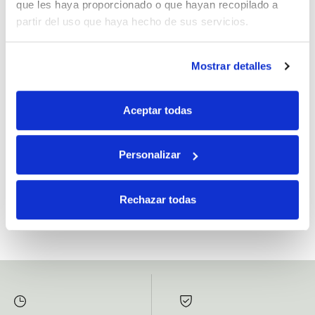
que les haya proporcionado o que hayan recopilado a
partir del uso que haya hecho de sus servicios.
Mostrar detalles
Si, he leído y acepto la política de protección de datos.
Responsable: HIJOS DE JOSÉ SERRATS S.A. Finalidad: tratamientos con
Aceptar todas
fines comerciales, legitimación: consentimiento, destinatarios: proveedor de
mensajería online, derechos: Acceder, rectificar y suprimir los datos, así como
otros derechos, como se explica en la información adicional.
Personalizar
SUBSCRIBETE AHORA
Rechazar todas