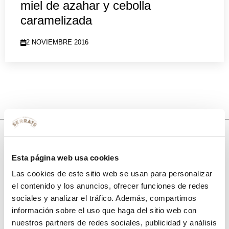
miel de azahar y cebolla
caramelizada
2 NOVIEMBRE 2016
10% de descuento
Esta página web usa cookies
Las cookies de este sitio web se usan para personalizar
con tu primera compra.
el contenido y los anuncios, ofrecer funciones de redes
sociales y analizar el tráfico. Además, compartimos
información sobre el uso que haga del sitio web con
Apúntate
a nuestra newsletter para recibir nuestras
ofertas
y
nuestros partners de redes sociales, publicidad y análisis