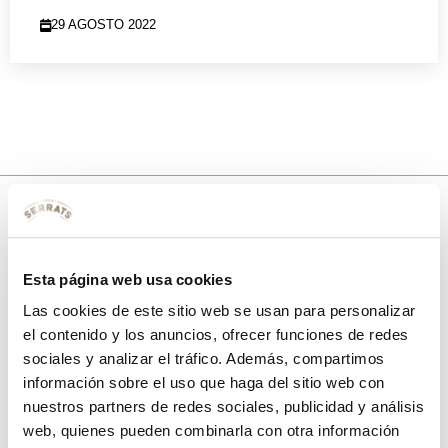
29 AGOSTO 2022
10% de descuento
Esta página web usa cookies
con tu primera compra.
Las cookies de este sitio web se usan para personalizar
el contenido y los anuncios, ofrecer funciones de redes
sociales y analizar el tráfico. Además, compartimos
Apúntate
a nuestra newsletter para recibir nuestras
ofertas
y
información sobre el uso que haga del sitio web con
disfruta de
un 10% de descuento
en tu primera compra.
nuestros partners de redes sociales, publicidad y análisis
web, quienes pueden combinarla con otra información