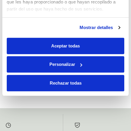
que les haya proporcionado o que hayan recopilado a
partir del uso que haya hecho de sus servicios.
Mostrar detalles
Si, he leído y acepto la política de protección de datos.
Responsable: HIJOS DE JOSÉ SERRATS S.A. Finalidad: tratamientos con
Aceptar todas
fines comerciales, legitimación: consentimiento, destinatarios: proveedor de
mensajería online, derechos: Acceder, rectificar y suprimir los datos, así como
otros derechos, como se explica en la información adicional.
Personalizar
SUBSCRIBETE AHORA
Rechazar todas