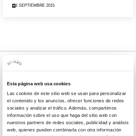
1 SEPTIEMBRE 2015
10% de descuento
Esta página web usa cookies
con tu primera compra.
Las cookies de este sitio web se usan para personalizar
el contenido y los anuncios, ofrecer funciones de redes
sociales y analizar el tráfico. Además, compartimos
Apúntate
a nuestra newsletter para recibir nuestras
ofertas
y
información sobre el uso que haga del sitio web con
disfruta de
un 10% de descuento
en tu primera compra.
nuestros partners de redes sociales, publicidad y análisis
web, quienes pueden combinarla con otra información