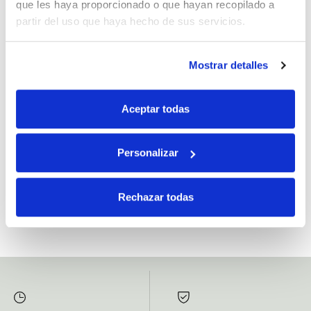
que les haya proporcionado o que hayan recopilado a
partir del uso que haya hecho de sus servicios.
Mostrar detalles
Si, he leído y acepto la política de protección de datos.
Responsable: HIJOS DE JOSÉ SERRATS S.A. Finalidad: tratamientos con
Aceptar todas
fines comerciales, legitimación: consentimiento, destinatarios: proveedor de
mensajería online, derechos: Acceder, rectificar y suprimir los datos, así como
otros derechos, como se explica en la información adicional.
Personalizar
SUBSCRIBETE AHORA
Rechazar todas