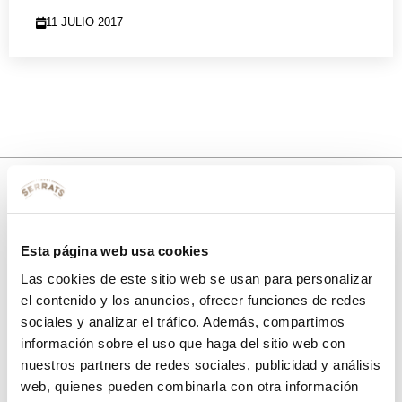
11 JULIO 2017
10% de descuento
Esta página web usa cookies
con tu primera compra.
Las cookies de este sitio web se usan para personalizar
el contenido y los anuncios, ofrecer funciones de redes
sociales y analizar el tráfico. Además, compartimos
Apúntate
a nuestra newsletter para recibir nuestras
ofertas
y
información sobre el uso que haga del sitio web con
disfruta de
un 10% de descuento
en tu primera compra.
nuestros partners de redes sociales, publicidad y análisis
web, quienes pueden combinarla con otra información