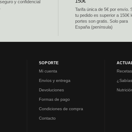
150€
 seguro y confidencial
.
Tarifa única de 5€ por envío. 
tu pedido es superior a 150€ 
portes son gratis. Solo para
España (península)
SOPORTE
ACTUA
Mi cuenta
Receta
Envíos y entrega
¿Sabía
Devoluciones
Nutrició
Formas de pago
Condiciones de compra
Contacto