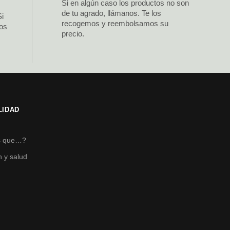
Si en algún caso los productos no son
de tu agrado, llámanos. Te los
Si
recogemos y reembolsamos su
los
precio.
LIDAD
s
s que…?
n y salud