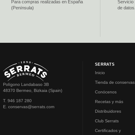
Para compras realizadas en España
Servicio
(Península)
de datos
SERRATS
Inicio
Tienda de conservas
Polígono Landabaso 3B
48370 Bermeo, Bizkaia (Spain)
Conócenos
T. 946 187 280
Recetas y más
E. conservas@serrats.com
Distribuidores
Club Serrats
Certificados y