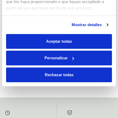
que les haya proporcionado o que hayan recopilado a
partir del uso que haya hecho de sus servicios.
Mostrar detalles
Si, he leído y acepto la política de protección de datos.
Responsable: HIJOS DE JOSÉ SERRATS S.A. Finalidad: tratamientos con
Aceptar todas
fines comerciales, legitimación: consentimiento, destinatarios: proveedor de
mensajería online, derechos: Acceder, rectificar y suprimir los datos, así como
otros derechos, como se explica en la información adicional.
Personalizar
SUBSCRIBETE AHORA
Rechazar todas