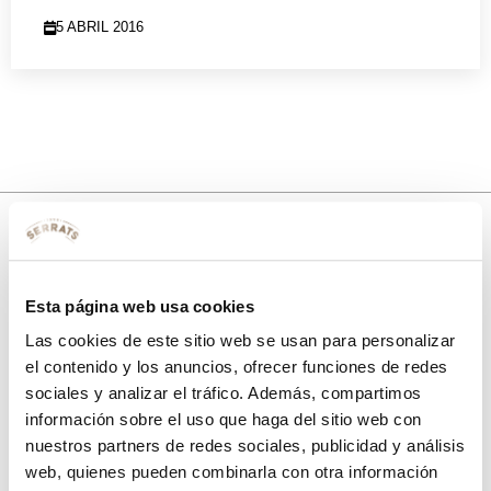
5 ABRIL 2016
10% de descuento
Esta página web usa cookies
con tu primera compra.
Las cookies de este sitio web se usan para personalizar
el contenido y los anuncios, ofrecer funciones de redes
sociales y analizar el tráfico. Además, compartimos
Apúntate
a nuestra newsletter para recibir nuestras
ofertas
y
información sobre el uso que haga del sitio web con
disfruta de
un 10% de descuento
en tu primera compra.
nuestros partners de redes sociales, publicidad y análisis
web, quienes pueden combinarla con otra información