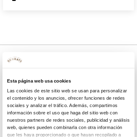
10% de descuento
Esta página web usa cookies
con tu primera compra.
Las cookies de este sitio web se usan para personalizar
el contenido y los anuncios, ofrecer funciones de redes
sociales y analizar el tráfico. Además, compartimos
Apúntate
a nuestra newsletter para recibir nuestras
ofertas
y
información sobre el uso que haga del sitio web con
disfruta de
un 10% de descuento
en tu primera compra.
nuestros partners de redes sociales, publicidad y análisis
web, quienes pueden combinarla con otra información
que les haya proporcionado o que hayan recopilado a