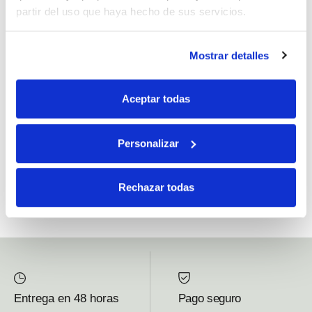
partir del uso que haya hecho de sus servicios.
Si, he leído y acepto la política de protección de datos.
Mostrar detalles
Responsable: HIJOS DE JOSÉ SERRATS S.A. Finalidad: tratamientos con
fines comerciales, legitimación: consentimiento, destinatarios: proveedor de
Aceptar todas
mensajería online, derechos: Acceder, rectificar y suprimir los datos, así como
otros derechos, como se explica en la información adicional.
Personalizar
SUBSCRIBETE AHORA
Rechazar todas
Entrega en 48 horas
Pago seguro