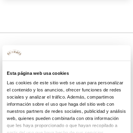
10% de descuento
con tu primera compra.
Esta página web usa cookies
Las cookies de este sitio web se usan para personalizar
el contenido y los anuncios, ofrecer funciones de redes
Apúntate
a nuestra newsletter para recibir nuestras
ofertas
y
sociales y analizar el tráfico. Además, compartimos
disfruta de
un 10% de descuento
en tu primera compra.
información sobre el uso que haga del sitio web con
nuestros partners de redes sociales, publicidad y análisis
web, quienes pueden combinarla con otra información
que les haya proporcionado o que hayan recopilado a
partir del uso que haya hecho de sus servicios.