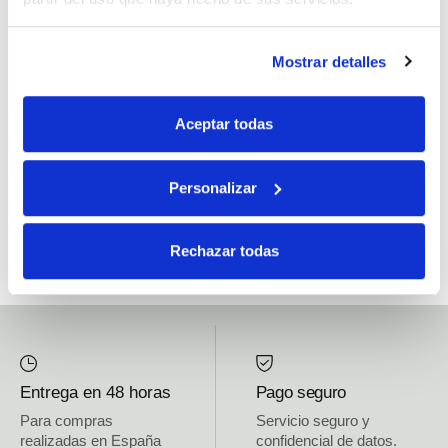
Si, he leído y acepto la política de protección de datos.
Mostrar detalles
Responsable: HIJOS DE JOSÉ SERRATS S.A. Finalidad: tratamientos con
fines comerciales, legitimación: consentimiento, destinatarios: proveedor de
Aceptar todas
mensajería online, derechos: Acceder, rectificar y suprimir los datos, así como
otros derechos, como se explica en la información adicional.
Personalizar
SUBSCRIBETE AHORA
Rechazar todas
Entrega en 48 horas
Pago seguro
Para compras
Servicio seguro y
realizadas en España
confidencial de datos.