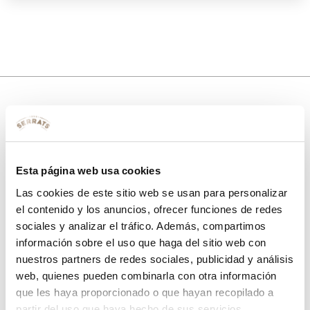
10% de descuento
con tu primera compra.
Esta página web usa cookies
Las cookies de este sitio web se usan para personalizar
el contenido y los anuncios, ofrecer funciones de redes
Apúntate
a nuestra newsletter para recibir nuestras
ofertas
y
sociales y analizar el tráfico. Además, compartimos
disfruta de
un 10% de descuento
en tu primera compra.
información sobre el uso que haga del sitio web con
nuestros partners de redes sociales, publicidad y análisis
web, quienes pueden combinarla con otra información
que les haya proporcionado o que hayan recopilado a
partir del uso que haya hecho de sus servicios.