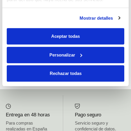
Si, he leído y acepto la política de protección de datos.
Mostrar detalles
Responsable: HIJOS DE JOSÉ SERRATS S.A. Finalidad: tratamientos con
fines comerciales, legitimación: consentimiento, destinatarios: proveedor de
Aceptar todas
mensajería online, derechos: Acceder, rectificar y suprimir los datos, así como
otros derechos, como se explica en la información adicional.
Personalizar
SUBSCRIBETE AHORA
Rechazar todas
Entrega en 48 horas
Pago seguro
Para compras
Servicio seguro y
realizadas en España
confidencial de datos.