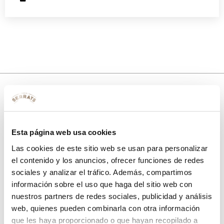
10% de descuento
Esta página web usa cookies
con tu primera compra.
Las cookies de este sitio web se usan para personalizar
el contenido y los anuncios, ofrecer funciones de redes
sociales y analizar el tráfico. Además, compartimos
Apúntate
a nuestra newsletter para recibir nuestras
ofertas
y
información sobre el uso que haga del sitio web con
disfruta de
un 10% de descuento
en tu primera compra.
nuestros partners de redes sociales, publicidad y análisis
web, quienes pueden combinarla con otra información
que les haya proporcionado o que hayan recopilado a