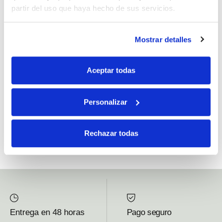
partir del uso que haya hecho de sus servicios.
Si, he leído y acepto la política de protección de datos.
Mostrar detalles
Responsable: HIJOS DE JOSÉ SERRATS S.A. Finalidad: tratamientos con
fines comerciales, legitimación: consentimiento, destinatarios: proveedor de
Aceptar todas
mensajería online, derechos: Acceder, rectificar y suprimir los datos, así como
otros derechos, como se explica en la información adicional.
Personalizar
SUBSCRIBETE AHORA
Rechazar todas
Entrega en 48 horas
Pago seguro