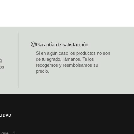
Garantía de satisfacción
Si en algún caso los productos no son
de tu agrado, llámanos. Te los
Si
recogemos y reembolsamos su
los
precio.
LIDAD
s
s que…?