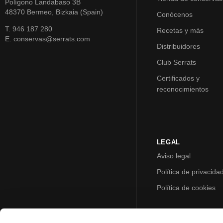
Polígono Landabaso 3B
48370 Bermeo, Bizkaia (Spain)
Conócenos
T. 946 187 280
Recetas y más
E. conservas@serrats.com
Distribuidores
Club Serrats
Certificados y
reconocimientos
LEGAL
Aviso legal
Política de privacida
Política de cookies