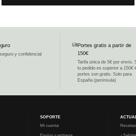
guro
Portes gratis a partir de
150€
 seguro y confidencial
.
Tarifa única de 5€ por envío. 
tu pedido es superior a 150€ 
portes son gratis. Solo para
España (península)
SOPORTE
ACTUA
Mi cuenta
Receta
Envíos y entrega
¿Sabía