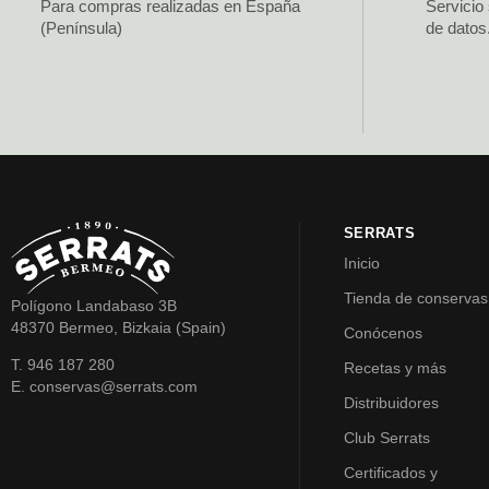
Para compras realizadas en España
Servicio
(Península)
de datos
SERRATS
Inicio
Tienda de conservas
Polígono Landabaso 3B
48370 Bermeo, Bizkaia (Spain)
Conócenos
T. 946 187 280
Recetas y más
E. conservas@serrats.com
Distribuidores
Club Serrats
Certificados y