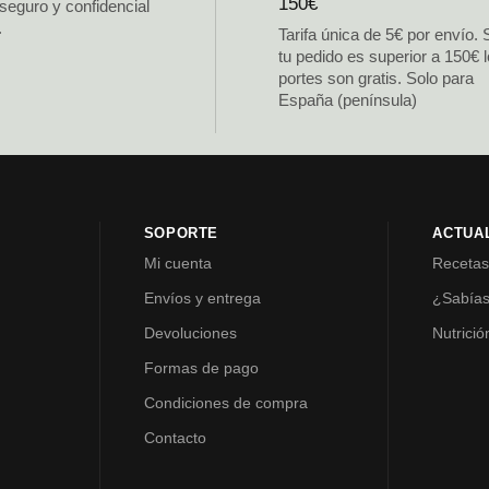
150€
 seguro y confidencial
.
Tarifa única de 5€ por envío. 
tu pedido es superior a 150€ 
portes son gratis. Solo para
España (península)
SOPORTE
ACTUA
Mi cuenta
Receta
Envíos y entrega
¿Sabía
Devoluciones
Nutrició
Formas de pago
Condiciones de compra
Contacto