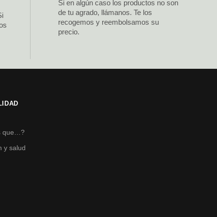
Si en algún caso los productos no son
de tu agrado, llámanos. Te los
Si
recogemos y reembolsamos su
los
precio.
LIDAD
s
s que…?
n y salud