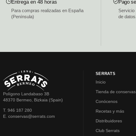
Entrega en 48 horas
Pago se
Para compras realizadas en España
Servicio
(Península)
de datos
SERRATS
Inicio
Tienda de conservas
Polígono Landabaso 3B
48370 Bermeo, Bizkaia (Spain)
Conócenos
T. 946 187 280
Recetas y más
E. conservas@serrats.com
Distribuidores
Club Serrats