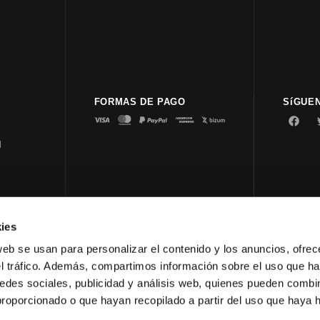
FORMAS DE PAGO
SíGUE
d
ies
© 2023 
web se usan para personalizar el contenido y los anuncios, ofrec
el tráfico. Además, compartimos información sobre el uso que ha
edes sociales, publicidad y análisis web, quienes pueden combin
proporcionado o que hayan recopilado a partir del uso que haya