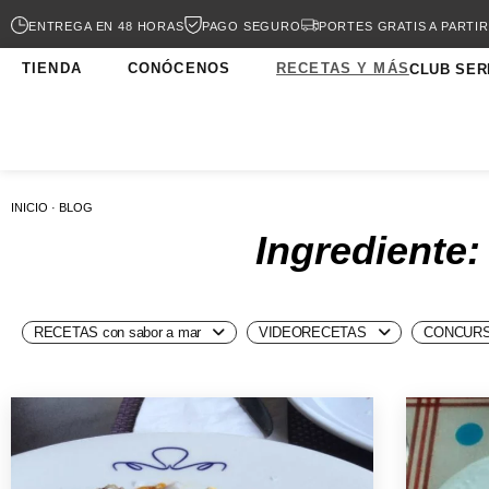
ENTREGA EN 48 HORAS
PAGO SEGURO
PORTES GRATIS A PARTIR
TIENDA
CONÓCENOS
RECETAS Y MÁS
CLUB SER
INICIO · BLOG
Ingrediente:
RECETAS con sabor a mar
VIDEORECETAS
CONCURS