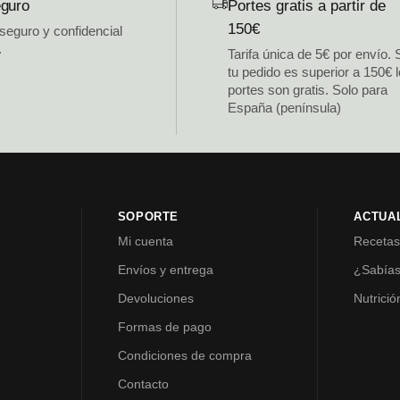
guro
Portes gratis a partir de
150€
 seguro y confidencial
.
Tarifa única de 5€ por envío. 
tu pedido es superior a 150€ 
portes son gratis. Solo para
España (península)
SOPORTE
ACTUA
Mi cuenta
Receta
Envíos y entrega
¿Sabía
Devoluciones
Nutrició
Formas de pago
Condiciones de compra
Contacto