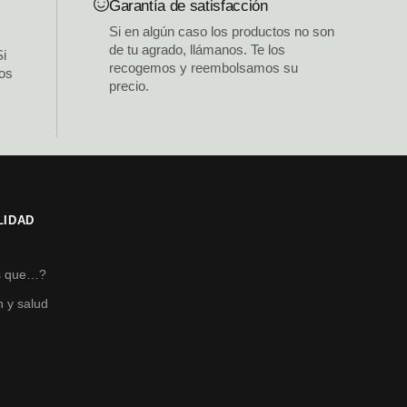
Garantía de satisfacción
Si en algún caso los productos no son
de tu agrado, llámanos. Te los
Si
recogemos y reembolsamos su
los
precio.
LIDAD
s
s que…?
n y salud