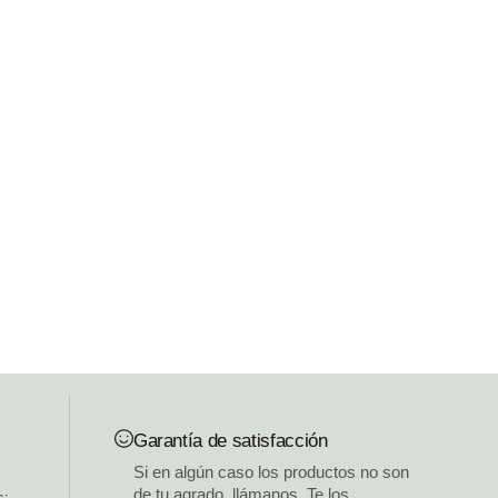
Garantía de satisfacción
Si en algún caso los productos no son
de tu agrado, llámanos. Te los