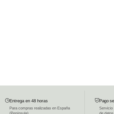
Entrega en 48 horas
Pago se
Para compras realizadas en España
Servicio
(Península)
de datos