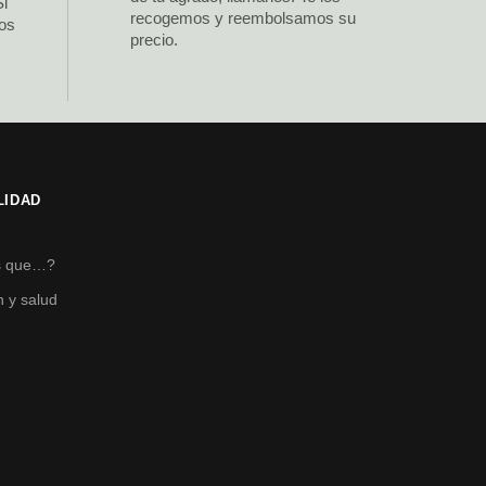
Si
recogemos y reembolsamos su
los
precio.
LIDAD
s
s que…?
n y salud