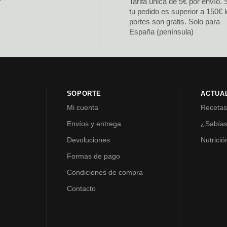
Tarifa única de 5€ por envío. 
tu pedido es superior a 150€ 
portes son gratis. Solo para
España (península)
SOPORTE
ACTUA
Mi cuenta
Receta
Envíos y entrega
¿Sabía
Devoluciones
Nutrició
Formas de pago
Condiciones de compra
Contacto