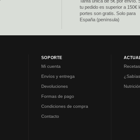
Tarifa única de 5€ por envío. 
tu pedido es superior a 150€ 
portes son gratis. Solo para
España (península)
SOPORTE
ACTUA
Mi cuenta
Receta
Envíos y entrega
¿Sabía
Devoluciones
Nutrició
Formas de pago
Condiciones de compra
Contacto