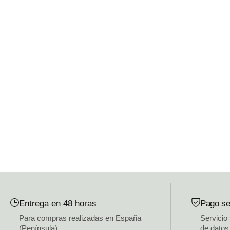
Entrega en 48 horas
Pago se
Para compras realizadas en España
Servicio
(Península)
de datos