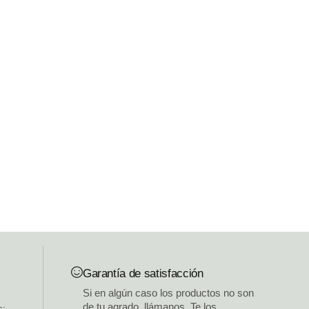
Garantía de satisfacción
Si en algún caso los productos no son
de tu agrado, llámanos. Te los