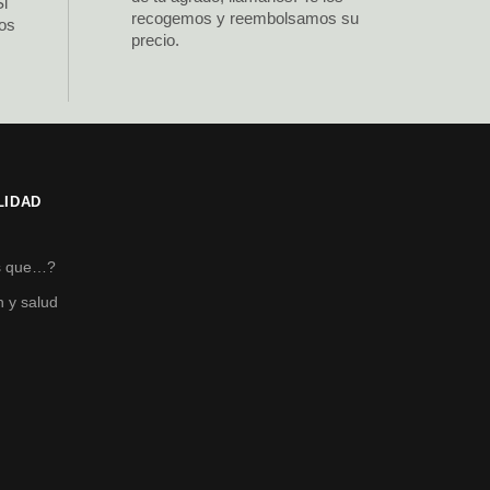
Si
recogemos y reembolsamos su
los
precio.
LIDAD
s
s que…?
n y salud