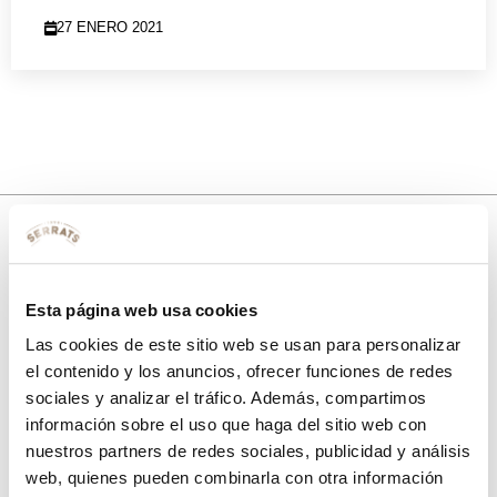
27 ENERO 2021
10% de descuento
Esta página web usa cookies
con tu primera compra.
Las cookies de este sitio web se usan para personalizar
el contenido y los anuncios, ofrecer funciones de redes
sociales y analizar el tráfico. Además, compartimos
Apúntate
a nuestra newsletter para recibir nuestras
ofertas
y
información sobre el uso que haga del sitio web con
disfruta de
un 10% de descuento
en tu primera compra.
nuestros partners de redes sociales, publicidad y análisis
web, quienes pueden combinarla con otra información