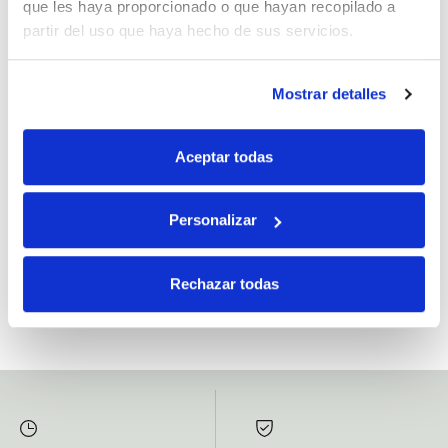
que les haya proporcionado o que hayan recopilado a
partir del uso que haya hecho de sus servicios.
Mostrar detalles
Si, he leído y acepto la política de protección de datos.
Responsable: HIJOS DE JOSÉ SERRATS S.A. Finalidad: tratamientos con
Aceptar todas
fines comerciales, legitimación: consentimiento, destinatarios: proveedor de
mensajería online, derechos: Acceder, rectificar y suprimir los datos, así como
otros derechos, como se explica en la información adicional.
Personalizar
SUBSCRIBETE AHORA
Rechazar todas