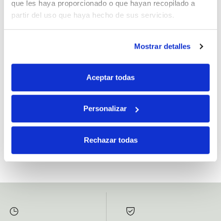
que les haya proporcionado o que hayan recopilado a
partir del uso que haya hecho de sus servicios.
Mostrar detalles
Si, he leído y acepto la política de protección de datos.
Responsable: HIJOS DE JOSÉ SERRATS S.A. Finalidad: tratamientos con
Aceptar todas
fines comerciales, legitimación: consentimiento, destinatarios: proveedor de
mensajería online, derechos: Acceder, rectificar y suprimir los datos, así como
otros derechos, como se explica en la información adicional.
Personalizar
SUBSCRIBETE AHORA
Rechazar todas