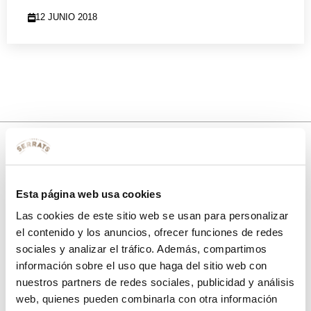
12 JUNIO 2018
10% de descuento
Esta página web usa cookies
con tu primera compra.
Las cookies de este sitio web se usan para personalizar
el contenido y los anuncios, ofrecer funciones de redes
sociales y analizar el tráfico. Además, compartimos
Apúntate
a nuestra newsletter para recibir nuestras
ofertas
y
información sobre el uso que haga del sitio web con
disfruta de
un 10% de descuento
en tu primera compra.
nuestros partners de redes sociales, publicidad y análisis
web, quienes pueden combinarla con otra información