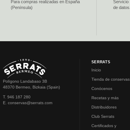
Para compras realizadas en España
Servicio
(Península)
de datos
SERRATS
Inicio
Tienda de conservas
Polígono Landabaso 3B
48370 Bermeo, Bizkaia (Spain)
Conócenos
T. 946 187 280
Recetas y más
E. conservas@serrats.com
Distribuidores
Club Serrats
Certificados y