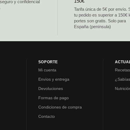
150€
 seguro y confidencial
.
Tarifa única de 5€ por envío. 
tu pedido es superior a 150€ 
portes son gratis. Solo para
España (península)
SOPORTE
ACTUA
Mi cuenta
Receta
Envíos y entrega
¿Sabía
Devoluciones
Nutrició
Formas de pago
Condiciones de compra
Contacto