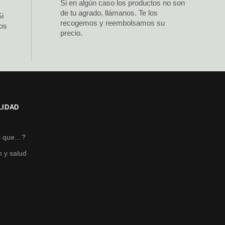
Si en algún caso los productos no son
de tu agrado, llámanos. Te los
Si
recogemos y reembolsamos su
los
precio.
LIDAD
s
s que…?
n y salud