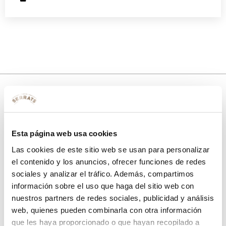
10% de descuento
Esta página web usa cookies
con tu primera compra.
Las cookies de este sitio web se usan para personalizar
el contenido y los anuncios, ofrecer funciones de redes
sociales y analizar el tráfico. Además, compartimos
Apúntate
a nuestra newsletter para recibir nuestras
ofertas
y
información sobre el uso que haga del sitio web con
disfruta de
un 10% de descuento
en tu primera compra.
nuestros partners de redes sociales, publicidad y análisis
web, quienes pueden combinarla con otra información
que les haya proporcionado o que hayan recopilado a