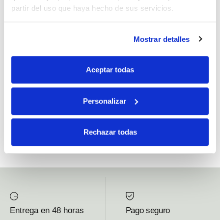
partir del uso que haya hecho de sus servicios.
Si, he leído y acepto la política de protección de datos.
Mostrar detalles
Responsable: HIJOS DE JOSÉ SERRATS S.A. Finalidad: tratamientos con
fines comerciales, legitimación: consentimiento, destinatarios: proveedor de
Aceptar todas
mensajería online, derechos: Acceder, rectificar y suprimir los datos, así como
otros derechos, como se explica en la información adicional.
Personalizar
SUBSCRIBETE AHORA
Rechazar todas
Entrega en 48 horas
Pago seguro