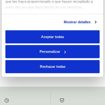
que les haya proporcionado o que hayan recopilado a
partir del uso que haya hecho de sus servicios.
Mostrar detalles
Si, he leído y acepto la política de protección de datos.
Responsable: HIJOS DE JOSÉ SERRATS S.A. Finalidad: tratamientos con
Aceptar todas
fines comerciales, legitimación: consentimiento, destinatarios: proveedor de
mensajería online, derechos: Acceder, rectificar y suprimir los datos, así como
otros derechos, como se explica en la información adicional.
Personalizar
SUBSCRIBETE AHORA
Rechazar todas