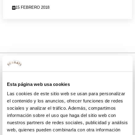
15 FEBRERO 2018
10% de descuento
Esta página web usa cookies
con tu primera compra.
Las cookies de este sitio web se usan para personalizar
el contenido y los anuncios, ofrecer funciones de redes
sociales y analizar el tráfico. Además, compartimos
Apúntate
a nuestra newsletter para recibir nuestras
ofertas
y
información sobre el uso que haga del sitio web con
disfruta de
un 10% de descuento
en tu primera compra.
nuestros partners de redes sociales, publicidad y análisis
web, quienes pueden combinarla con otra información