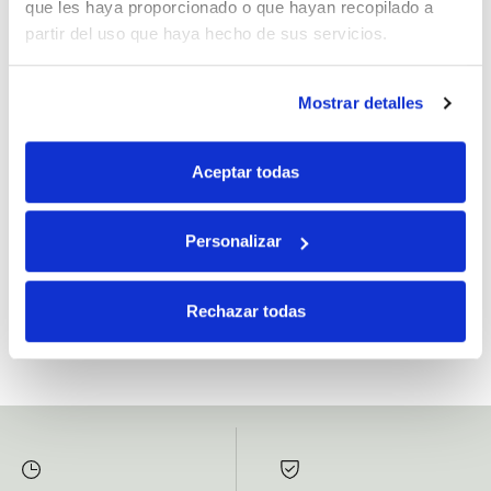
que les haya proporcionado o que hayan recopilado a
partir del uso que haya hecho de sus servicios.
Mostrar detalles
Si, he leído y acepto la política de protección de datos.
Responsable: HIJOS DE JOSÉ SERRATS S.A. Finalidad: tratamientos con
Aceptar todas
fines comerciales, legitimación: consentimiento, destinatarios: proveedor de
mensajería online, derechos: Acceder, rectificar y suprimir los datos, así como
otros derechos, como se explica en la información adicional.
Personalizar
SUBSCRIBETE AHORA
Rechazar todas