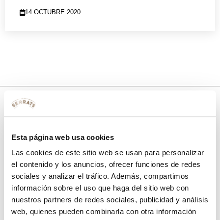
14 OCTUBRE 2020
10% de descuento
Esta página web usa cookies
con tu primera compra.
Las cookies de este sitio web se usan para personalizar
el contenido y los anuncios, ofrecer funciones de redes
sociales y analizar el tráfico. Además, compartimos
Apúntate
a nuestra newsletter para recibir nuestras
ofertas
y
información sobre el uso que haga del sitio web con
disfruta de
un 10% de descuento
en tu primera compra.
nuestros partners de redes sociales, publicidad y análisis
web, quienes pueden combinarla con otra información