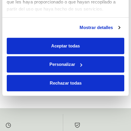
que les haya proporcionado o que hayan recopilado a
partir del uso que haya hecho de sus servicios.
Mostrar detalles
Si, he leído y acepto la política de protección de datos.
Responsable: HIJOS DE JOSÉ SERRATS S.A. Finalidad: tratamientos con
Aceptar todas
fines comerciales, legitimación: consentimiento, destinatarios: proveedor de
mensajería online, derechos: Acceder, rectificar y suprimir los datos, así como
otros derechos, como se explica en la información adicional.
Personalizar
SUBSCRIBETE AHORA
Rechazar todas