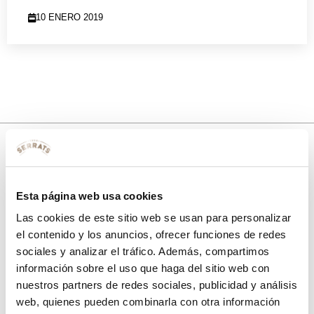
10 ENERO 2019
10% de descuento
Esta página web usa cookies
con tu primera compra.
Las cookies de este sitio web se usan para personalizar
el contenido y los anuncios, ofrecer funciones de redes
sociales y analizar el tráfico. Además, compartimos
Apúntate
a nuestra newsletter para recibir nuestras
ofertas
y
información sobre el uso que haga del sitio web con
disfruta de
un 10% de descuento
en tu primera compra.
nuestros partners de redes sociales, publicidad y análisis
web, quienes pueden combinarla con otra información