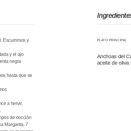
Ingrediente
l. Escurrimos y
PLATO PRINCIPAL
rtada
y
el ajo
Anchoas del Ca
ienta negra
aceite de oliva
os hasta que se
mos
e a hervir,
.
empos de cocción
sa Margarita, 7