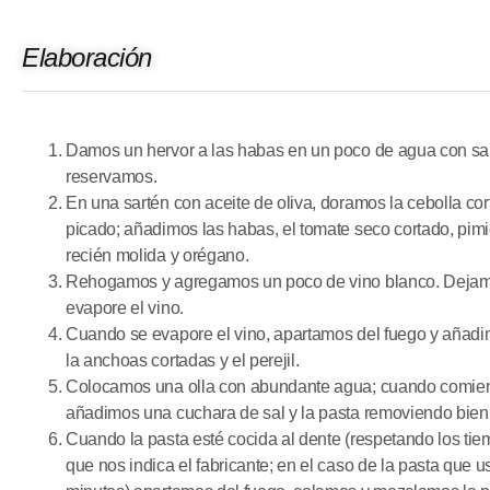
Elaboración
Damos un hervor a las habas en un poco de agua
con
sa
reservamos.
En una sartén
con
aceite de oliva, doramos la cebolla co
picado; añadimos las habas, el tomate seco cortado, pim
recién molida
y
orégano.
Rehogamos
y
agregamos un poco de vino blanco. Dejam
evapore el vino.
Cuando se evapore el vino, apartamos
del
fuego
y
añadi
la
anchoas
cortadas
y
el perejil.
Colocamos una olla
con
abundante agua; cuando comienc
añadimos una cuchara de sal
y
la pasta removiendo bien
Cuando la pasta esté cocida al dente (respetando los ti
que nos indica el fabricante; en el caso de la pasta que u