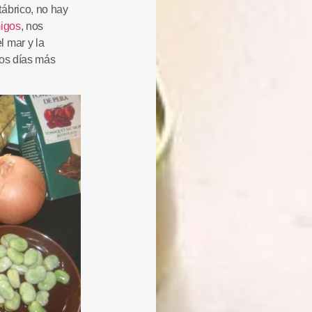
ábrico, no hay
igos
, nos
 mar y la
 los días más