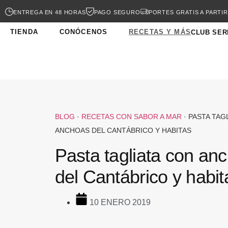
ENTREGA EN 48 HORAS
PAGO SEGURO
PORTES GRATIS A PARTIR
TIENDA
CONÓCENOS
RECETAS Y MÁS
CLUB SER
BLOG
·
RECETAS CON SABOR A MAR
·
PASTA TAG
ANCHOAS DEL CANTÁBRICO Y HABITAS
Pasta tagliata con an
del Cantábrico y habit
10 ENERO 2019