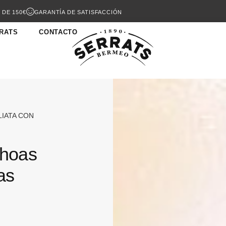
 DE 150€
GARANTÍA DE SATISFACCIÓN
RATS
CONTACTO
LIATA CON
choas
as