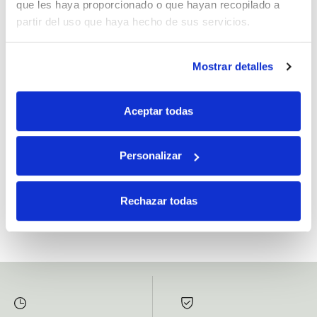
que les haya proporcionado o que hayan recopilado a
partir del uso que haya hecho de sus servicios.
Mostrar detalles
Si, he leído y acepto la política de protección de datos.
Responsable: HIJOS DE JOSÉ SERRATS S.A. Finalidad: tratamientos con
Aceptar todas
fines comerciales, legitimación: consentimiento, destinatarios: proveedor de
mensajería online, derechos: Acceder, rectificar y suprimir los datos, así como
otros derechos, como se explica en la información adicional.
Personalizar
SUBSCRIBETE AHORA
Rechazar todas