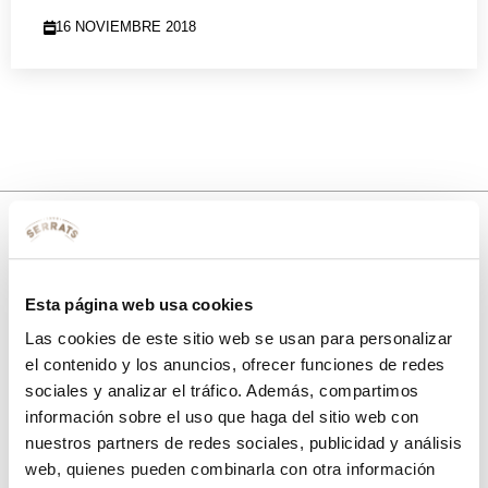
16 NOVIEMBRE 2018
10% de descuento
Esta página web usa cookies
con tu primera compra.
Las cookies de este sitio web se usan para personalizar
el contenido y los anuncios, ofrecer funciones de redes
sociales y analizar el tráfico. Además, compartimos
Apúntate
a nuestra newsletter para recibir nuestras
ofertas
y
información sobre el uso que haga del sitio web con
disfruta de
un 10% de descuento
en tu primera compra.
nuestros partners de redes sociales, publicidad y análisis
web, quienes pueden combinarla con otra información